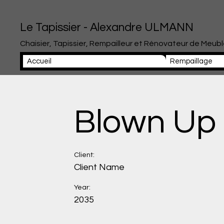
Le Tapissier - Alexandre ULMANN
Chaisier, Tapissier, Rempailleur et Rénovateur de Meub
Accueil
Rempaillage
Blown Up
Client:
Client Name
Year:
2035