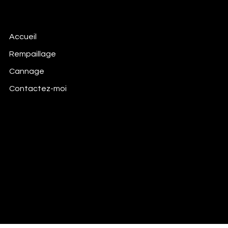
Le Tapissier - Alexandre ULMANN | Ain
Chaisier, Tapissier, Rempailleur et Rénovateur de Meubles
Accueil
Rempaillage
Cannage
Contactez-moi
Mail:
bierealex@gmail.com
Tel:
06 01 45 14 87
42 Route d'Etrez
01340 FOISSIAT
Mentions légales
© 2024 par Alexandre ULMANN. Créé
par Dylan RAFFIN