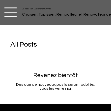
Le Tapissier - Alexandre ULMANN
Chaisier, Tapissier, Rempailleur et Rénovateur d
All Posts
Revenez bientôt
Dès que de nouveaux posts seront publiés,
vous les verrez ici.